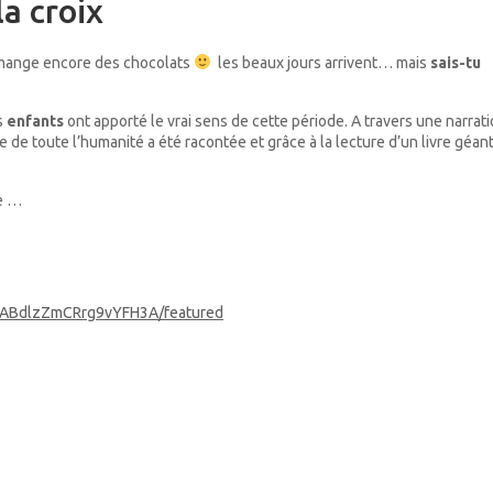
la croix
 mange encore des chocolats
les beaux jours arrivent… mais
sais-tu
s
enfants
ont apporté le vrai sens de cette période. A travers une narrati
e de toute l’humanité a été racontée et grâce à la lecture d’un livre géant
ée …
OABdlzZmCRrg9vYFH3A/featured