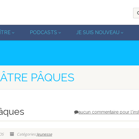
ÎTRE
PODCASTS
JE SUIS NOUVEAU
ÉÂTRE PÂQUES
Pâques
aucun commentaire pour l'ins
dOS
Catégories:
Jeunesse