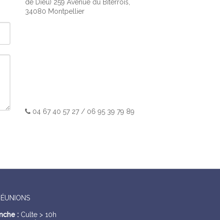
de Dieu) 259 Avenue du Biterrois,
34080 Montpellier
04 67 40 57 27 / 06 95 39 79 89
RÉUNIONS
nche :
Culte > 10h