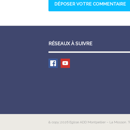
RÉSEAUX À SUIVRE
& copy;2026 Eglise ADD Montpellier – La Mosson. T