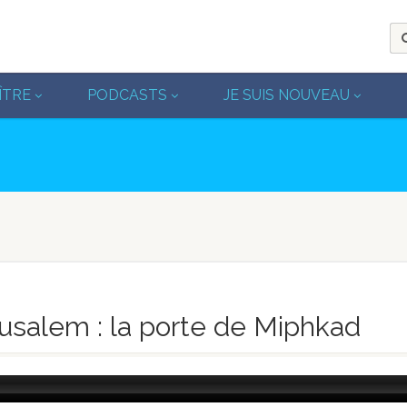
ÎTRE
PODCASTS
JE SUIS NOUVEAU
rusalem : la porte de Miphkad