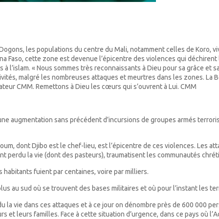
Dogons, les populations du centre du Mali, notamment celles de Koro, viv
ina Faso, cette zone est devenue l’épicentre des violences qui déchirent l
tis à l’islam. « Nous sommes très reconnaissants à Dieu pour sa grâce et 
tivités, malgré les nombreuses attaques et meurtres dans les zones. La 
ateur CMM. Remettons à Dieu les cœurs qui s’ouvrent à Lui. CMM
à une augmentation sans précédent d’incursions de groupes armés terrorist
Soum, dont Djibo est le chef-lieu, est l’épicentre de ces violences. Les at
nt perdu la vie (dont des pasteurs), traumatisent les communautés chréti
 habitants fuient par centaines, voire par milliers.
 au sud où se trouvent des bases militaires et où pour l’instant les ter
u la vie dans ces attaques et à ce jour on dénombre près de 600 000 pe
s et leurs familles. Face à cette situation d’urgence, dans ce pays où l’