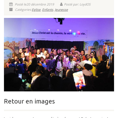
Posté le20 décembre 2019
Posté par: LoydOS
Catégories:
Eglise
,
Enfants
,
Jeunesse
Retour en images