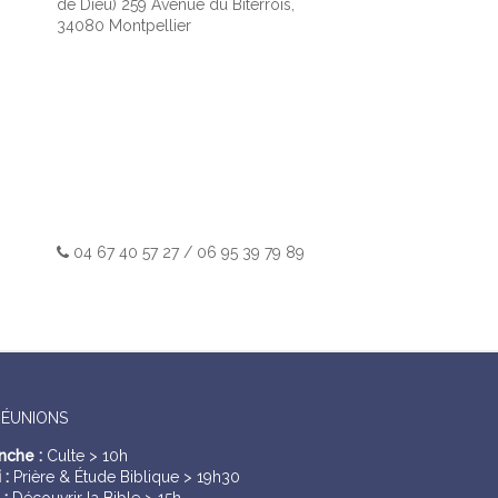
de Dieu) 259 Avenue du Biterrois,
34080 Montpellier
04 67 40 57 27 / 06 95 39 79 89
RÉUNIONS
nche :
Culte > 10h
 :
Prière & Étude Biblique > 19h30