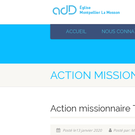
ACCUEIL
NOUS CONNA
ACTION MISSIO
Action missionnair
Posté le13 janvier 2020
Posté par: M