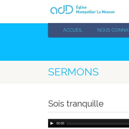
ACCUEIL
NOUS CONNA
SERMONS
Sois tranquille
Audio
00:00
Player