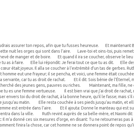
voudrais assurer ton repos, afin que tu fusses heureuse.
Et maintenant B
2
cette nuit les orges qui sont dans l’aire.
Lave-toi et oins-toi, puis remet
3
 achevé de manger et de boire.
Et quand il ira se coucher, observe le lie
4
 tu as à faire.
Elle lui répondit: Je ferai tout ce que tu as dit.
Elle de
5
6
œur était joyeux. Il alla se coucher à l’extrémité d’un tas de gerbes. Ru
cet homme eut une frayeur; il se pencha, et voici, une femme était couchée
a servante, car tu as droit de rachat.
Et il dit: Sois bénie de l’Éternel,
10
recherché des jeunes gens, pauvres ou riches.
Maintenant, ma fille, ne c
11
 que tu es une femme vertueuse.
Il est bien vrai que j’ai droit de racha
12
user envers toi du droit de rachat, à la bonne heure, qu’il le fasse; mais s’il 
ée jusqu’au matin.
Elle resta couchée à ses pieds jusqu’au matin, et el
14
femme est entrée dans l’aire.
Et il ajouta: Donne le manteau qui est sur t
15
rentra dans la ville.
Ruth revint auprès de sa belle-mère, et Naomi dit: E
16
it: Il m’a donné ces six mesures d’orge, en disant: Tu ne retourneras pas à
 comment finira la chose, car cet homme ne se donnera point de repos qu’il 