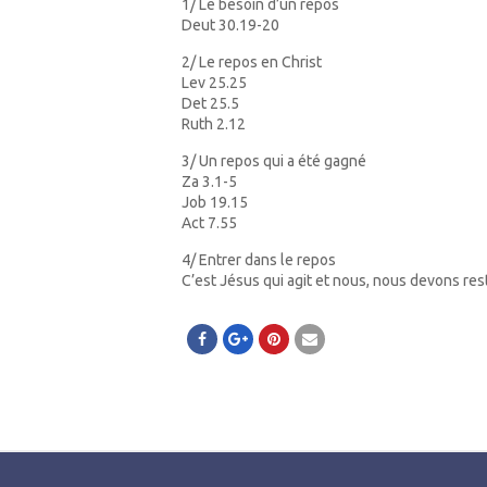
1/ Le besoin d’un repos
Deut 30.19-20
2/ Le repos en Christ
Lev 25.25
Det 25.5
Ruth 2.12
3/ Un repos qui a été gagné
Za 3.1-5
Job 19.15
Act 7.55
4/ Entrer dans le repos
C’est Jésus qui agit et nous, nous devons rest