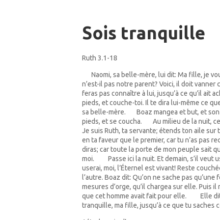
Sois tranquille
Ruth 3.1-18
Naomi, sa belle-mère, lui dit: Ma fille, je 
1
n’est-il pas notre parent? Voici, il doit vanner 
feras pas connaître à lui, jusqu’à ce qu’il ait
pieds, et couche-toi. Il te dira lui-même ce que
sa belle-mère.
Boaz mangea et but, et son c
7
pieds, et se coucha.
Au milieu de la nuit, 
8
Je suis Ruth, ta servante; étends ton aile sur t
en ta faveur que le premier, car tu n’as pas 
diras; car toute la porte de mon peuple sait
moi.
Passe ici la nuit. Et demain, s’il veut 
13
userai, moi, l’Éternel est vivant! Reste couch
l’autre. Boaz dit: Qu’on ne sache pas qu’une 
mesures d’orge, qu’il chargea sur elle. Puis il 
que cet homme avait fait pour elle.
Elle d
17
tranquille, ma fille, jusqu’à ce que tu saches