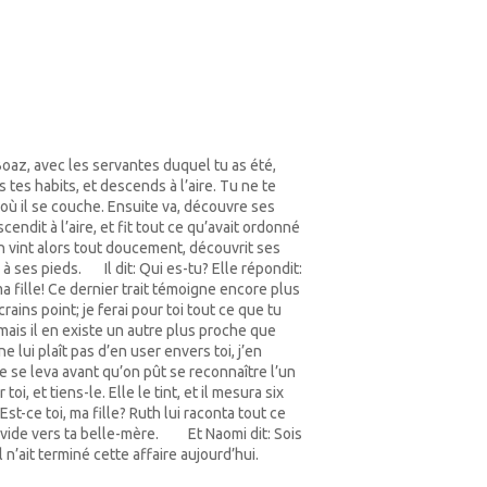
Arrow
keys
to
increase
or
decrease
volume.
oaz, avec les servantes duquel tu as été,
s tes habits, et descends à l’aire. Tu ne te
u où il se couche. Ensuite va, découvre ses
scendit à l’aire, et fit tout ce qu’avait ordonné
th vint alors tout doucement, découvrit ses
 à ses pieds.
Il dit: Qui es-tu? Elle répondit:
9
 ma fille! Ce dernier trait témoigne encore plus
rains point; je ferai pour toi tout ce que tu
t, mais il en existe un autre plus proche que
ne lui plaît pas d’en user envers toi, j’en
le se leva avant qu’on pût se reconnaître l’un
oi, et tiens-le. Elle le tint, et il mesura six
st-ce toi, ma fille? Ruth lui raconta tout ce
 vide vers ta belle-mère.
Et Naomi dit: Sois
18
n’ait terminé cette affaire aujourd’hui.