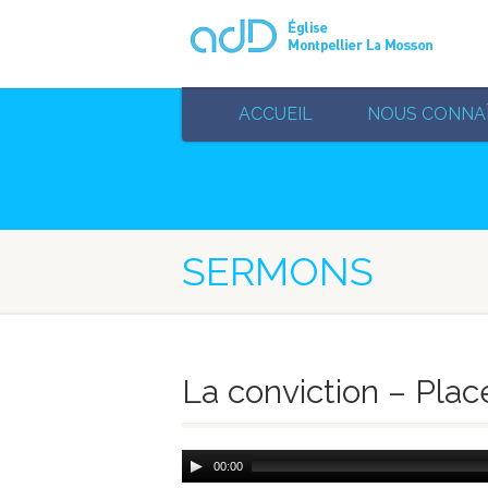
ACCUEIL
NOUS CONNA
SERMONS
La conviction – Place
Audio
00:00
Player