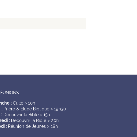
RÉUNIONS
nche :
Culte > 10h
 :
Prière & Étude Biblique > 19h30
 :
Découvrir la Bible > 15h
edi :
Découvrir la Bible > 20h
di :
Réunion de Jeunes > 18h