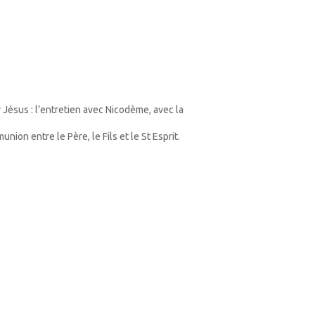
Arrow
keys
to
increase
or
decrease
volume.
r Jésus : l’entretien avec Nicodème, avec la
ion entre le Père, le Fils et le St Esprit.