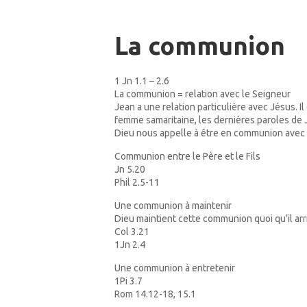
La communion
1 Jn 1.1 – 2.6
La communion = relation avec le Seigneur
Jean a une relation particulière avec Jésus. I
femme samaritaine, les dernières paroles de J
Dieu nous appelle à être en communion avec Lui
Communion entre le Père et le Fils
Jn 5.20
Phil 2.5-11
Une communion à maintenir
Dieu maintient cette communion quoi qu’il arr
Col 3.21
1Jn 2.4
Une communion à entretenir
1Pi 3.7
Rom 14.12-18, 15.1