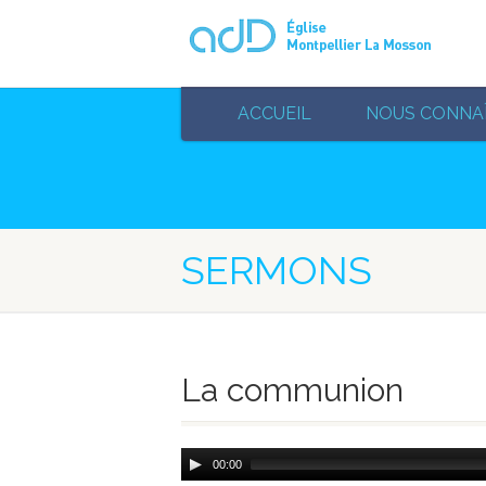
ACCUEIL
NOUS CONNA
SERMONS
La communion
Audio
00:00
Player