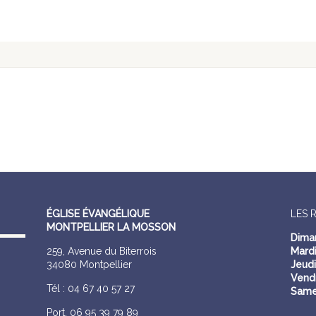
ÉGLISE ÉVANGÉLIQUE
LES 
MONTPELLIER LA MOSSON
Dima
259, Avenue du Biterrois
Mardi
34080 Montpellier
Jeudi
Vendr
Tél : 04 67 40 57 27
Same
Port. 06 95 39 79 89