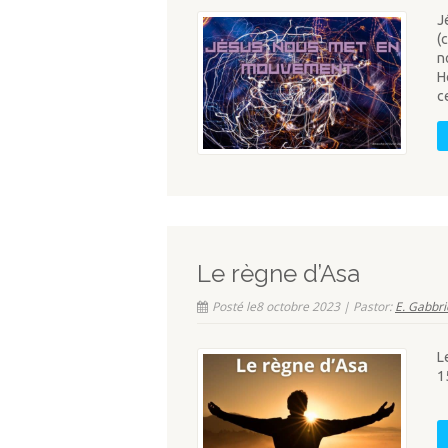
J
(
n
H
c
Le règne d’Asa
Posté le8 octobre 2023 | Pastor:
E. Gabbrie
L
1
U