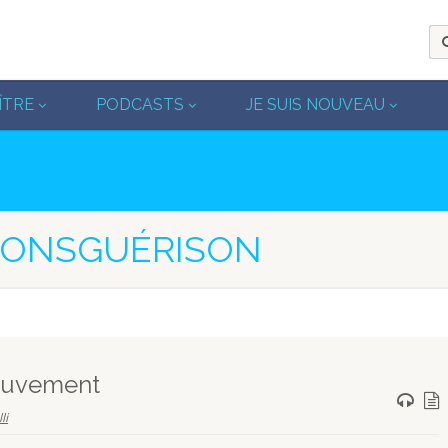
ÎTRE
PODCASTS
JE SUIS NOUVEAU
MONSGUÉRISON
ouvement
li