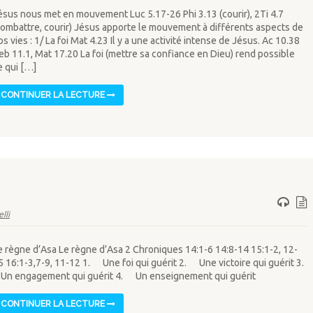
ésus nous met en mouvement Luc 5.17-26 Phi 3.13 (courir), 2Ti 4.7
combattre, courir) Jésus apporte le mouvement à différents aspects de
os vies : 1/ La foi Mat 4.23 Il y a une activité intense de Jésus. Ac 10.38
eb 11.1, Mat 17.20 La foi (mettre sa confiance en Dieu) rend possible
e qui […]
CONTINUER LA LECTURE
lli
e règne d’Asa Le règne d’Asa 2 Chroniques 14:1-6 14:8-14 15:1-2, 12-
5 16:1-3,7-9, 11-12 1. Une foi qui guérit 2. Une victoire qui guérit 3.
n engagement qui guérit 4. Un enseignement qui guérit
CONTINUER LA LECTURE