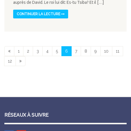
auprès de David. Le roi lui dit: Es-tu Tsiba? Et il […]
CONTINUER LA LECTURE
1
2
3
4
5
6
7
8
9
10
11
12
RÉSEAUX À SUIVRE